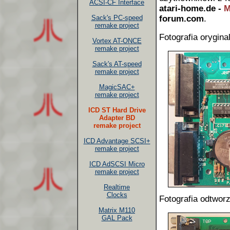
ACSI-CF Interface
atari-home.de -
M
Sack's PC-speed
forum.com
.
remake project
Fotografia oryginal
Vortex AT-ONCE
remake project
Sack's AT-speed
remake project
MagicSAC+
remake project
ICD ST Hard Drive
Adapter BD
remake project
ICD Advantage SCSI+
remake project
ICD AdSCSI Micro
remake project
Realtime
Clocks
Fotografia odtworz
Matrix M110
GAL Pack