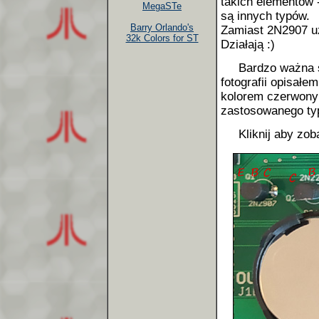
takich elementów 
MegaSTe
są innych typów.
Barry Orlando's
Zamiast 2N2907 u
32k Colors for ST
Działają :)
Bardzo ważna spr
fotografii opisałem
kolorem czerwony
zastosowanego ty
Kliknij aby zoba