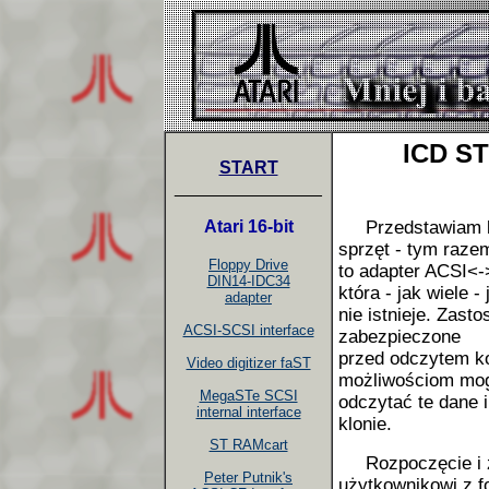
ICD S
START
_______________
Atari 16-bit
Przedstawiam ko
sprzęt - tym razem
Floppy Drive
to adapter ACSI<-
DIN14-IDC34
która - jak wiele - 
adapter
nie istnieje. Zas
ACSI-SCSI interface
zabezpieczone
przed odczytem ko
Video digitizer faST
możliwościom mo
MegaSTe SCSI
odczytać te dane
internal interface
klonie.
ST RAMcart
Rozpoczęcie i za
Peter Putnik's
użytkownikowi z 