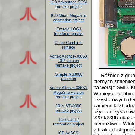
ICD Advantage SCSI
remake project
ICD Micro MegaSTe
adaptation project
Emagic LOG3
Interface remake
C-Lab Combiner
remake
Vortex ATonce-386SX
DIP version
remake project
Simple M68000
Różnice z grubsz
relocator
biernych zmieniłe
na wersje SMD. Ki
Vortex ATonce-386SX
MegaSTe version
W miejsce drabin
remake project
rezystorowych (t
zamienniki zbudo
JRI's ST4096C
remake project
użyciu rezystorów
220R/330R okazał
TOS Card 2
niemożliwe...Wlut
restoration project
z braku dostępnoś
ICD AdSCSI