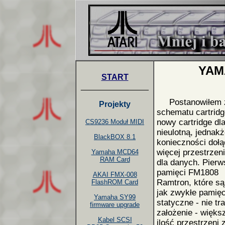
YAM
START
_______________
Postanowiłem za
Projekty
schematu cartrid
nowy cartridge dl
CS9236 Moduł MIDI
nieulotną, jednak
BlackBOX 8.1
konieczności dołą
więcej przestrzeni
Yamaha MCD64
RAM Card
dla danych. Pierw
pamięci FM1808
AKAI FMX-008
Ramtron, które są
FlashROM Card
jak zwykłe pamięc
Yamaha SY99
statyczne - nie tr
firmware upgrade
założenie - więks
Kabel SCSI
ilość przestrzeni