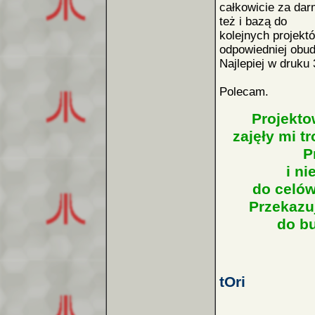
całkowicie za da
też i bazą do
kolejnych projekt
odpowiedniej obu
Najlepiej w druku 
Polecam.
Projekto
zajęły mi t
Pr
i n
do celów
Przekazu
do b
tOri