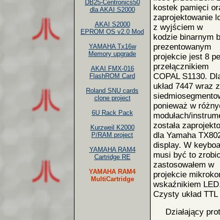
DB25-Centronics50
kostek pamięci or
dla AKAI S2000
zaprojektowanie l
AKAI S2000
z wyjściem w
EPROM OS v2.0 Mod
kodzie binarnym b
prezentowanym
YAMAHA Tx16w
Memory upgrade
projekcie jest 8 
przełącznikiem
AKAI FMX-016
COPAL S1130. Dl
FlashROM Card
układ 7447 wraz z
Roland SNU cards
siedmiosegmentow
clone project
ponieważ w różny
6U Rack Pack
modułach/instrume
została zaprojekt
Kurzweil K2000
dla Yamaha TX802 
P/RAM project
display. W keyboa
YAMAHA RAM4
musi być to zrobi
Cartridge RE
zastosowałem w
YAMAHA RAM4
projekcie mikrokon
MultiCartridge
wskaźnikiem LED
Czysty układ TTL 
Działający prot