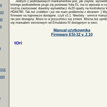
Jednym z podstawowych mankamentów jest, jak zwykle, wyświetl
którego podświetlenie psuje się ponieważ folia EL ma to wpisane w 
8
można zastosować dowolny wyświetlacz 4x20 oparty na kontrolerze 
HD44780. Tak też zrobiłem i już nie mam problemów z ekranem :) W
0D
firmware na najnowsze dostępne, czyli v2.1. Niestety - service manua
nie jest dostępny. Może to w przyszłości się zmieni. Można też spr
90
się manualem servisowym od Emulatora III dostępnym w sieci.
9
Manual użytkownika
Firmware ESI-32 v. 2.10
tOri
i
00SE
00R
0