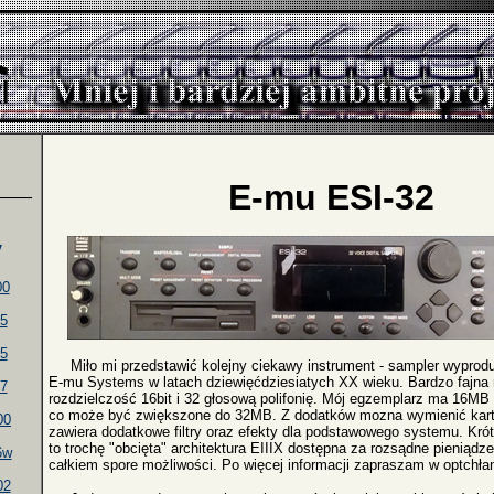
E-mu ESI-32
____
y
00
5
5
Miło mi przedstawić kolejny ciekawy instrument - sampler wyprod
E-mu Systems w latach dziewięćdziesiatych XX wieku. Bardzo fajna
7
rozdzielczość 16bit i 32 głosową polifonię. Mój egzemplarz ma 16M
co może być zwiększone do 32MB. Z dodatków mozna wymienić kartę
00
zawiera dodatkowe filtry oraz efekty dla podstawowego systemu. Krót
to trochę "obcięta" architektura EIIIX dostępna za rozsądne pieniądz
6w
całkiem spore możliwości. Po więcej informacji zapraszam w optchłan
02