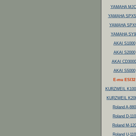
YAMAHA MJC
YAMAHA SPX5
YAMAHA SPX
YAMAHA SY9
AKAI S1000
AKAI S2000
AKAI CD3000
AKAI S5000
E-mu ESI32
KURZWEIL K10
KURZWEIL K20
Roland A-880
Roland D-110
Roland M-12
Roland U-110