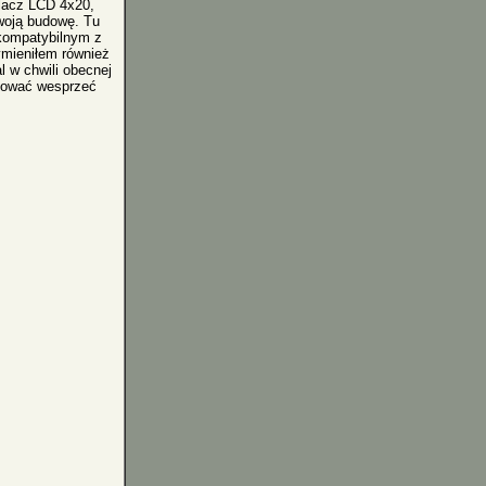
acz LCD 4x20,
swoją budowę. Tu
kompatybilnym z
ymieniłem również
l w chwili obecnej
óbować wesprzeć