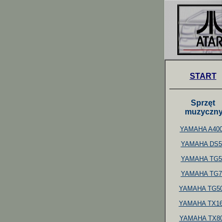
START
___________
Sprzęt
muzyczn
YAMAHA A40
YAMAHA DS5
YAMAHA TG5
YAMAHA TG7
YAMAHA TG5
YAMAHA TX1
YAMAHA TX8