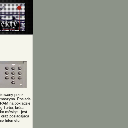
ukowany przez
 maszyna. Posiada
B RAM na pokładzie
 Turbo, króra
ko mówiąc - jest
e oraz posiadająca
ie Internetu.