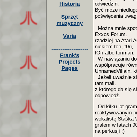
Historia
odwiedzin.
Być może niedługo
poświęcenia uwagi
Sprzęt
muzyczny
Można mnie spotk
Exxos Forum,
Varia
rzadziej na Atari
nickiem tori, t0ri,
--------------------
tOri albo toriman.
Frank's
W nawiązaniu do c
Projects
współpracuje równ
Pages
UnnamedVillain, kt
Jeżeli uważnie si
tam mail,
z którego da się 
odpowiedź.
Od kilku lat gra
reaktywowanym prz
wokalistę Staśka
grałem w latach 9
na perkusji :)