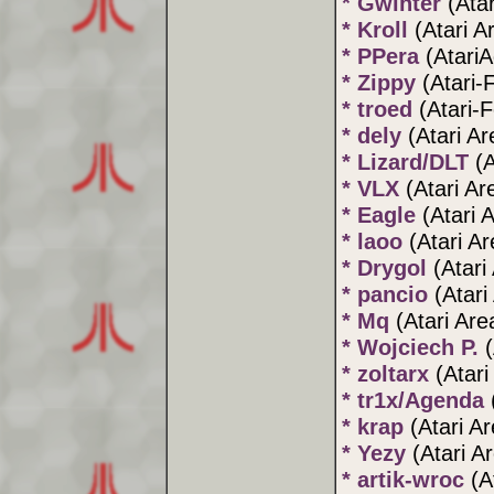
* Gwinter
(Ata
* Kroll
(Atari A
* PPera
(Atari
* Zippy
(Atari-
* troed
(Atari-
* dely
(Atari Ar
* Lizard/DLT
(A
* VLX
(Atari Ar
* Eagle
(Atari 
* laoo
(Atari Ar
* Drygol
(Atari
* pancio
(Atari
* Mq
(Atari Are
* Wojciech P.
* zoltarx
(Atari
* tr1x/Agenda
* krap
(Atari A
* Yezy
(Atari A
* artik-wroc
(A