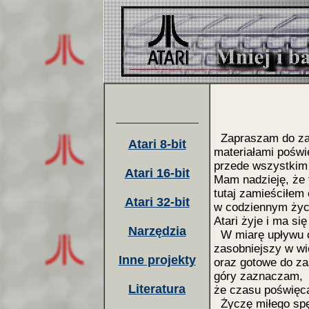
_______________
Zapraszam do zap
Atari 8-bit
materiałami pośw
przede wszystkim 
Atari 16-bit
Mam nadzieję, że 
tutaj zamieściłem
Atari 32-bit
w codziennym życ
Atari żyje i ma si
Narzędzia
W miarę upływu cz
zasobniejszy w w
Inne projekty
oraz gotowe do za
góry zaznaczam,
Literatura
że czasu poświęc
Życzę miłego spę