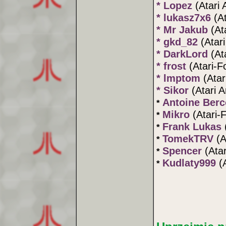
* Lopez
(Atari 
* lukasz7x6
(A
* Mr Jakub
(At
* gkd_82
(Atar
* DarkLord
(At
* frost
(Atari-
* lmptom
(Atar
* Sikor
(Atari A
Antoine Berc
*
Mikro
(Atari-
*
Frank Lukas
*
TomekTRV
(A
*
Spencer
(Ata
*
Kudlaty999
(
*