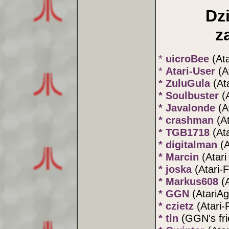
Dz
z
*
uicroBee
(At
*
Atari-User
(A
* ZuluGula
(At
* Soulbuster
(
* Javalonde
(A
* crashman
(A
* TGB1718
(At
* digitalman
(
* Marcin
(Atari
* joska
(Atari-
* Markus608
(
* GGN
(AtariAg
* czietz
(Atari
* tln
(GGN's fri